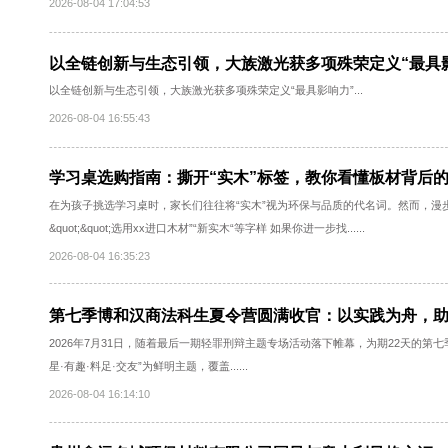
嘉合劲威（POWEV）神可（SINKER）DDR5国产芯片服务器内存通过测
2026-08-04 17:04:53
以全链创新与生态引领，大族激光获多项殊荣定义
以全链创新与生态引领，大族激光获多项殊荣定义“最具影响力”...
2026-08-04 16:55:43
学习桌选购指南：撕开“实木”标签，教你看懂板
在为孩子挑选学习桌时，家长们往往将“实木”视为环保与品质的代名词。然
&quot;&quot;选用xx进口木材”“新实木“等字样 如果你进一步找......
2026-08-04 16:35:23
第七季博和汉商法科生夏令营圆满收官：以实践
2026年7月31日，随着最后一期轻罪刑辩主题专场活动落下帷幕，为期