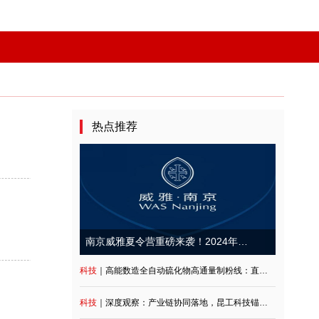
热点推荐
科技
｜高能数造全自动硫化物高通量制粉线：直击行业痛点，重构