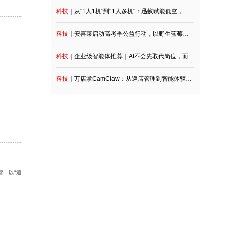
科技
｜深度观察：产业链协同落地，昆工科技锚定铅
科技
｜从"1人1机"到"1人多机"：迅蚁赋能低空，分布式
科技
｜安喜莱启动高考季公益行动，以野生蓝莓
科技
｜企业级智能体推荐｜AI不会先取代岗位，而是先接管任务，九科信息bit
科技
｜万店掌CamClaw：从巡店管理到智能体驱动，门
ot;ENF级实木芯
于7月10日正式开营，以“追