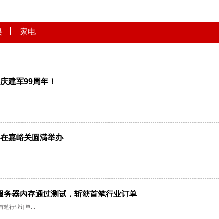
文娱
家电
武警共庆建军99周年！
.
联盟年会在嘉峪关圆满举办
...
5国产芯片服务器内存通过测试，斩获首笔行业订单