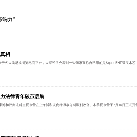
试，斩获首笔行业订单...
“最具影响力”
材背后的真相
而，漫步于各大卖场或浏览电商平台，大家经常会看到一些商家宣称自己用的是&qu
为舟，助力法律青年破茧启航
22天的第七季博和汉商法科生夏令营在上海博和汉商律师事务所顺利收官。本季夏令营