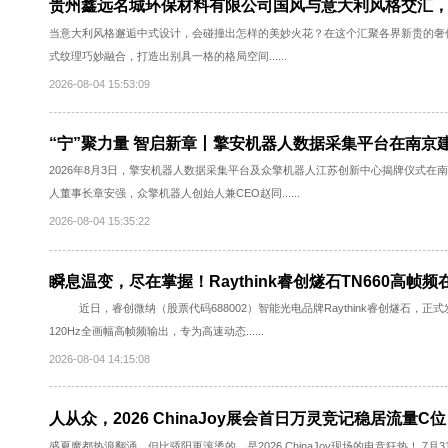
星·有趣·料足·交友”为鲜明主题，覆盖......
2026-08-04 16:14:10
贵州鑫远名城环保材料有限公司国风与意大利风
当意大利风格邂逅中式设计，会碰撞出怎样的美妙火花？在这个汇聚各
式纹理巧妙融合，打造出别具一格的格局空间......
2026-08-04 15:53:09
“宁”聚力量 智启新章丨擎安机器人数据采集平台
2026年8月3日，擎安机器人数据采集平台及众擎机器人江苏创新中
人董事长章安强，众擎机器人创始人兼CEO赵同......
2026-08-04 15:35:22
瞬息温变，尽在掌握！Raythink睿创燧石TN6