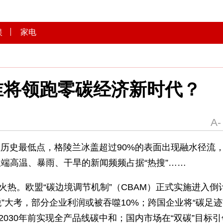
文娱
家电
行 谁将领跑零碳经济新时
积缩减至历史最低点，格陵兰冰盖超过90%的表面
4℃，极端高温、暴雨、干旱的新闻频频占据“热搜”
潮的火热。欧盟“碳边境调节机制”（CBAM）正