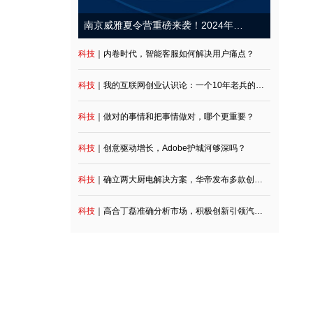
业将“碳足迹”纳
双碳”目标引领
科技
｜内卷时代，智能客服如何解
科技
｜我的互联网创业认识论：一个10年
科技
｜做对的事情和把事情做对，
科技
｜创意驱动增长，Adobe护城
科技
｜确立两大厨电解决方案，华帝发布多款创
科技
｜高合丁磊准确分析市场，积极创新引领