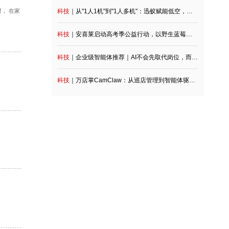
科技
｜深度观察：产业链协同落地，昆工科技锚定铅
科技
｜从"1人1机"到"1人多机"：迅蚁赋能低空，分布式
 不用赶场、无需限时， 在家
科技
｜安喜莱启动高考季公益行动，以野生蓝莓
科技
｜企业级智能体推荐｜AI不会先取代岗位，而是先接管任务，九科信息bit
科技
｜万店掌CamClaw：从巡店管理到智能体驱动，门