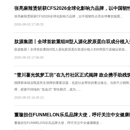
总奖金50万元！2026长三角（芜湖）算力算法
总奖金50万元！2026长三角（芜湖）算力算法创新应用大赛正式启动...
2026-08-03 17:09:48
张亮麻辣烫斩获CFS2026全球化影响力品牌，
张亮麻辣烫斩获CFS2026全球化影响力品牌，以中国韧性点亮全球餐饮版图
2026-08-03 17:08:33
肽源集团丨全球首款重组III型人源化胶原蛋白双成
肽源集团丨全球首款重组III型人源化胶原蛋白双成分植入剂III类医疗器械证
2026-08-03 17:06:59
“雪川薯光筑梦工坊”在九竹社区正式揭牌 政企携
残障群体就业既是民生保障的重要议题，也是社会帮扶的重点难点。当