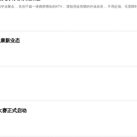
体音响，定格美好青春家庭聚会
不留遗憾的毕业聚会， 告别千篇一律拥挤嘈杂的KTV， 摆脱局促简陋的外放杂音，
睡眠”健康新业态