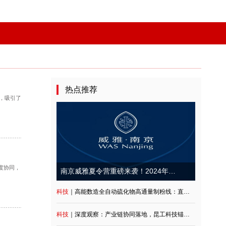
热点推荐
会以“与AI同游”为主题，吸引了
积淀，展开全方位深度协同，
科技
｜高能数造全自动硫化物高通量制粉线：直击行业痛点，重构