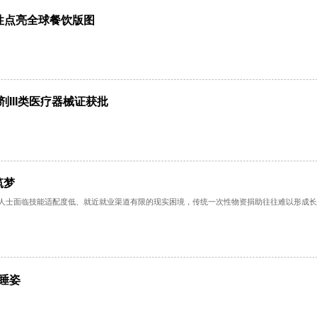
创新应用大赛正式启动
以中国韧性点亮全球餐饮版图
...
分植入剂III类医疗器械证获批
获批...
手助残筑梦
前不少残障人士面临技能适配度低、就近就业渠道有限的现实困境，传统一次性物资