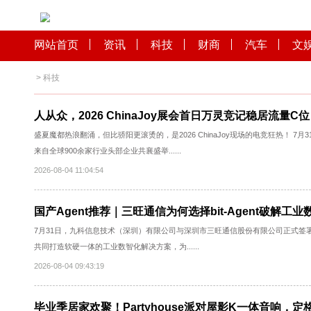
网站首页
资讯
科技
财商
汽车
>
科技
人从众，2026 ChinaJoy展会首日万灵竞记稳居
盛夏魔都热浪翻涌，但比骄阳更滚烫的，是2026 ChinaJoy现场的电竞狂
来自全球900余家行业头部企业共襄盛举......
2026-08-04 11:04:54
国产Agent推荐｜三旺通信为何选择bit-Agen
7月31日，九科信息技术（深圳）有限公司与深圳市三旺通信股份有限
共同打造软硬一体的工业数智化解决方案，为......
2026-08-04 09:43:19