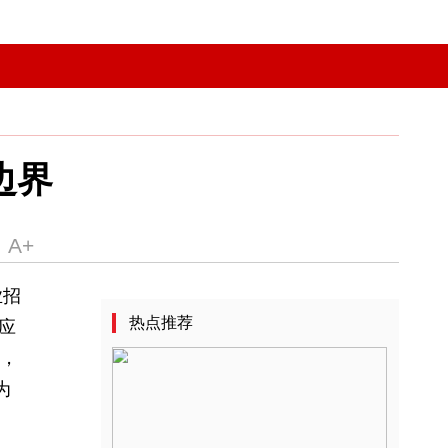
用工新边界
25中国企业招
热点推荐
元，这难以适应
长8%-10%，
优化”，已成为