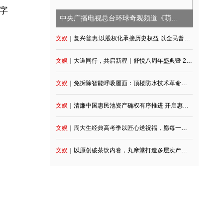
能、全流程数字
文娱
｜复兴普惠:以股权化承接历史权益 以全
文娱
｜大道同行，共启新程｜舒悦八周年盛典暨 2026
文娱
｜免拆除智能呼吸屋面：顶楼防水技术革命｜上海芮生建
文娱
｜清廉中国惠民池资产确权有序推进 开启惠民
文娱
｜周大生经典高考季以匠心送祝福，愿每一
文娱
｜以原创破茶饮内卷，丸摩堂打造