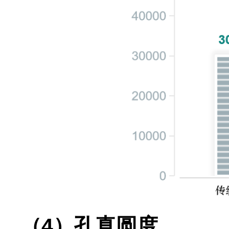
（4）孔真圆度